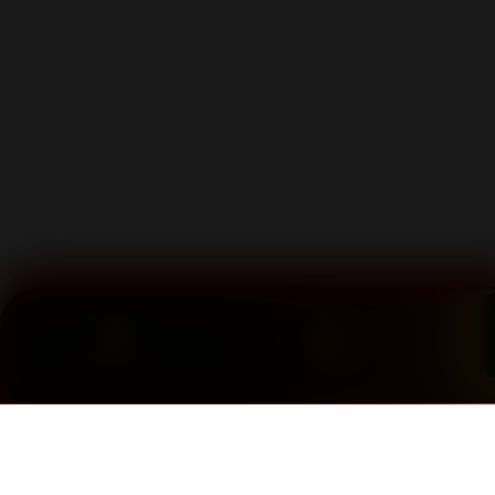
PROMO
LOGIN