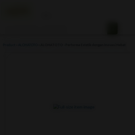
Help
Product
»
ALOHATOTO
»
ALOHATOTO - Performa Estetik dengan Inovasi Hebat