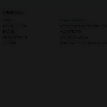
SPESIFIKASI :
PANEL :
Game Slot Online
FITUR SPESIAL:
Slot Modern,Casino,Game Terb
BRAND :
ALOHATOTO
MEMBER AKTIF :
525.896.582 player
PROMO :
Welcome bonus 100% ALOH