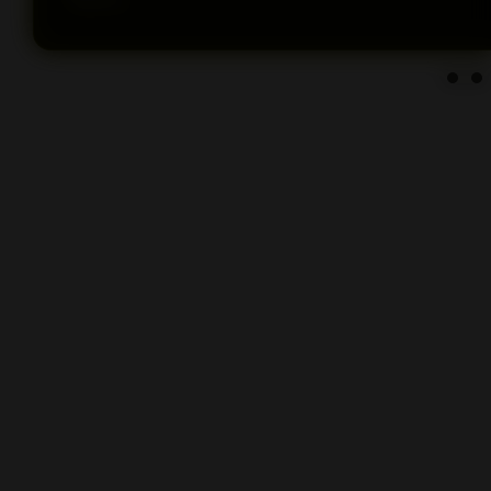
Bandung